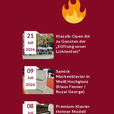
21
Klassik-Open-Air
zu Gunsten der
Juli
„Stiftung unser
2026
Lichtenfels“
09
Samick
Markenklavier in
Juli
Weiß Hochglanz
2026
(Klaus Fenner /
Royal George)
08
Premium-Klavier
Hohner Modell
Juli