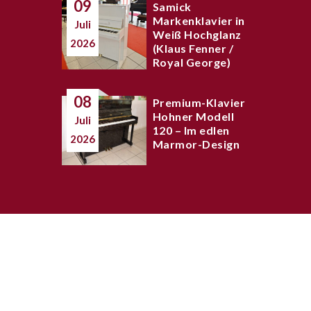
09
Samick
Markenklavier in
Juli
Weiß Hochglanz
2026
(Klaus Fenner /
Royal George)
08
Premium-Klavier
Hohner Modell
Juli
120 – Im edlen
2026
Marmor-Design