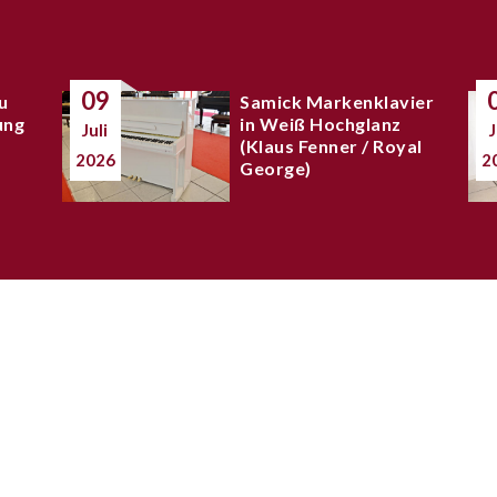
09
u
Samick Markenklavier
ung
in Weiß Hochglanz
Juli
J
(Klaus Fenner / Royal
2026
2
George)