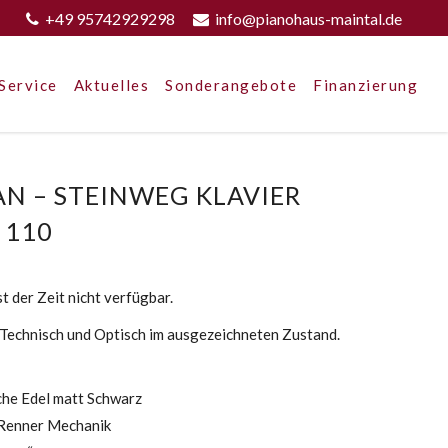
+49 95742929298
info@pianohaus-maintal.de
Service
Aktuelles
Sonderangebote
Finanzierung
N – STEINWEG KLAVIER
 110
t der Zeit nicht verfügbar.
h Technisch und Optisch im ausgezeichneten Zustand.
he Edel matt Schwarz
Renner Mechanik