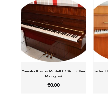
Yamaha Klavier Modell C104 In Edlen
Seiler K
Mahagoni
€
0.00