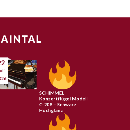
MAINTAL
22
uli
026
SCHIMMEL
Konzertflügel Modell
C-208 – Schwarz
Hochglanz