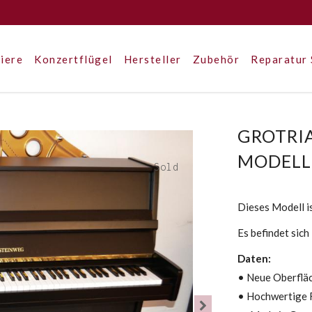
iere
Konzertflügel
Hersteller
Zubehör
Reparatur 
GROTRIA
MODELL
Sold
Dieses Modell is
Es befindet sic
Daten:
• Neue Oberfläc
• Hochwertige 