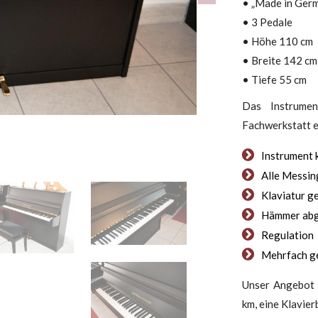
• „Made in Ger
• 3 Pedale
• Höhe 110 cm
• Breite 142 cm
• Tiefe 55 cm
Das Instrume
Fachwerkstatt e
Instrument 
Alle Messing
Klaviatur ge
Hämmer ab
Regulation
Mehrfach g
Unser Angebot 
km, eine Klavier