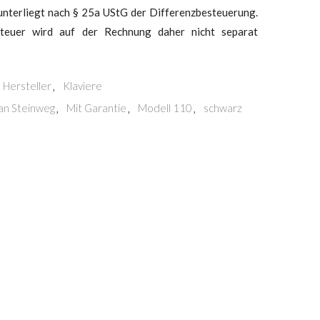
 unterliegt nach § 25a UStG der Differenzbesteuerung.
teuer wird auf der Rechnung daher nicht separat
Hersteller
Klaviere
,
an Steinweg
Mit Garantie
Modell 110
schwarz
,
,
,