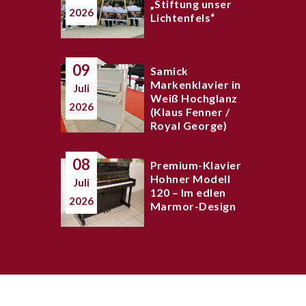
„Stiftung unser
2026
Lichtenfels“
09
Samick
Markenklavier in
Juli
Weiß Hochglanz
2026
(Klaus Fenner /
Royal George)
08
Premium-Klavier
Hohner Modell
Juli
120 – Im edlen
2026
Marmor-Design