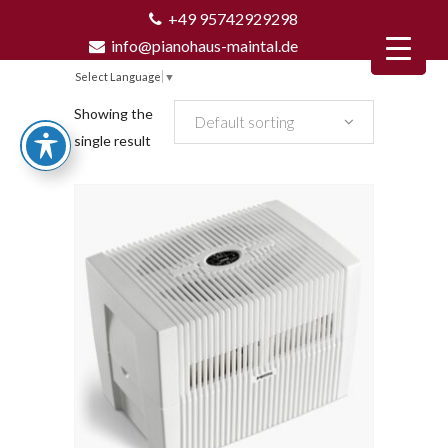
+49 95742929298
info@pianohaus-maintal.de
Select Language
▼
Showing the
Default sorting
single result