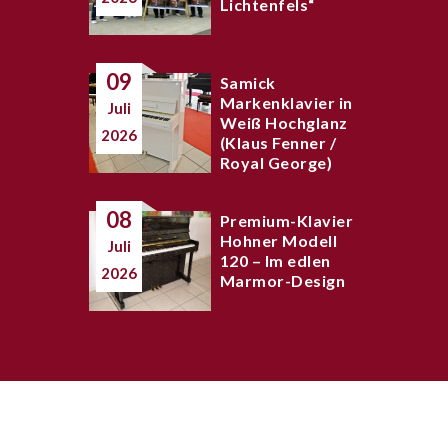
Lichtenfels“
09
Samick
Markenklavier in
Juli
Weiß Hochglanz
2026
(Klaus Fenner /
Royal George)
08
Premium-Klavier
Hohner Modell
Juli
120 – Im edlen
2026
Marmor-Design