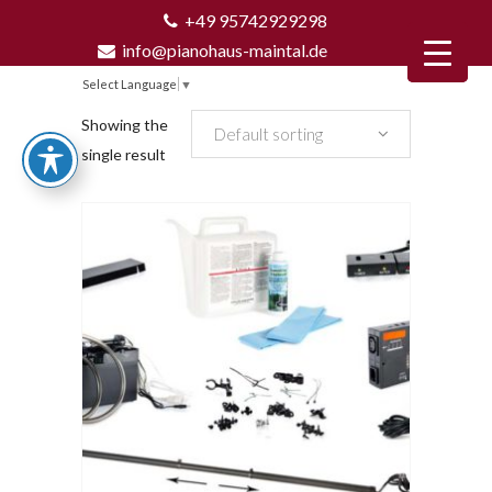
+49 95742929298
info@pianohaus-maintal.de
Select Language
▼
Showing the
Default sorting
single result