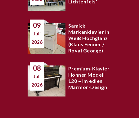
Lichtenfels“
09
Samick
Markenklavier in
Juli
Weiß Hochglanz
2026
(Klaus Fenner /
Royal George)
08
Premium-Klavier
Hohner Modell
Juli
120 – Im edlen
2026
Marmor-Design