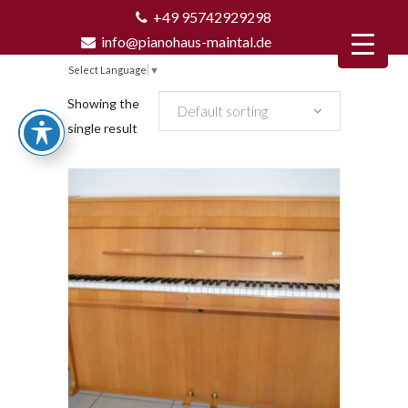
+49 95742929298
info@pianohaus-maintal.de
Select Language
▼
Showing the
Default sorting
single result