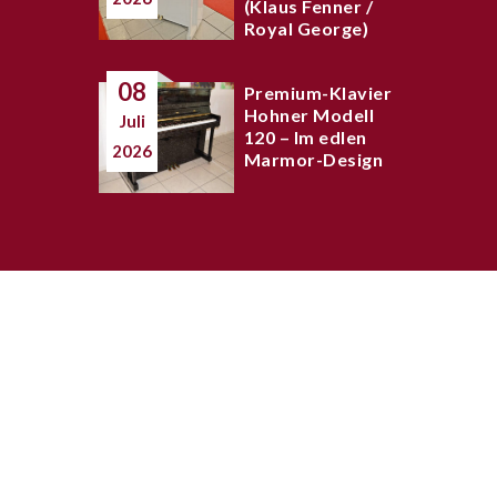
(Klaus Fenner /
Royal George)
08
Premium-Klavier
Hohner Modell
Juli
120 – Im edlen
2026
Marmor-Design