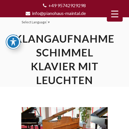
+49 95742929298
info@pianohaus-maintal.de
Select Language
▼
KLANGAUFNAHME
SCHIMMEL
KLAVIER MIT
LEUCHTEN