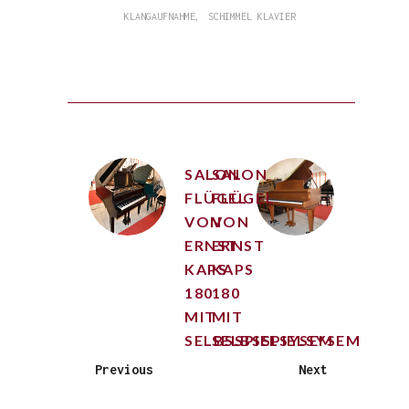
,
KLANGAUFNAHME
SCHIMMEL KLAVIER
SALON
SALON
FLÜGEL
FLÜGEL
VON
VON
ERNST
ERNST
KAPS
KAPS
180
180
MIT
MIT
SELBSSPIELSYSEM
SELBSSPIELSYSEM
Previous
Next