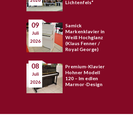
2026
Lichtenfels“
09
Samick
Markenklavier in
Juli
Weiß Hochglanz
2026
(Klaus Fenner /
Royal George)
08
Premium-Klavier
Hohner Modell
Juli
120 – Im edlen
2026
Marmor-Design