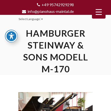
+49 95742929298
info@pianohaus-maintal.de
Select Language
▼
HAMBURGER
STEINWAY &
SONS MODELL
M-170