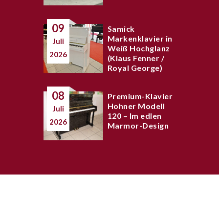
09
Samick
Markenklavier in
Juli
Weiß Hochglanz
2026
(Klaus Fenner /
Royal George)
08
Premium-Klavier
Hohner Modell
Juli
120 – Im edlen
2026
Marmor-Design