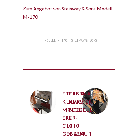
Zum Angebot von Steinway & Sons Modell
M-170
,
MODELL M-170
STEINWAY& SONS
ETERNA
ETERNA
KLAVIER
KLAVIER
MODELL
MODELL
ER-
ER-
C10
C10
GEBAUT
GEBAUT