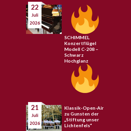
22
Juli
2026
SCHIMMEL
Konzertflügel
Modell C-208 –
Schwarz
Hochglanz
21
Klassik-Open-Air
zu Gunsten der
Juli
„Stiftung unser
2026
Lichtenfels“