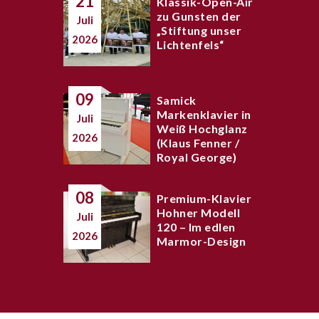
21
Klassik-Open-Air
zu Gunsten der
Juli
„Stiftung unser
2026
Lichtenfels“
09
Samick
Markenklavier in
Juli
Weiß Hochglanz
2026
(Klaus Fenner /
Royal George)
08
Premium-Klavier
Hohner Modell
Juli
120 – Im edlen
2026
Marmor-Design