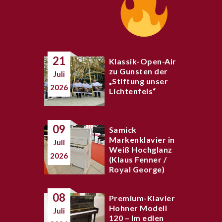
21
Klassik-Open-Air
zu Gunsten der
Juli
„Stiftung unser
2026
Lichtenfels“
09
Samick
Markenklavier in
Juli
Weiß Hochglanz
2026
(Klaus Fenner /
Royal George)
08
Premium-Klavier
Hohner Modell
Juli
120 – Im edlen