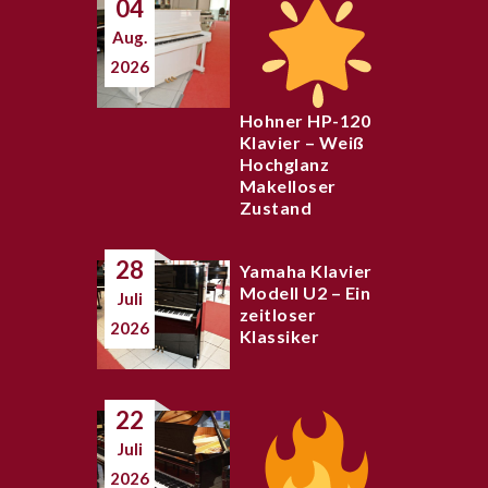
04
Aug.
2026
Hohner HP-120
Klavier – Weiß
Hochglanz
Makelloser
Zustand
28
Yamaha Klavier
Modell U2 – Ein
Juli
zeitloser
2026
Klassiker
22
Juli
2026