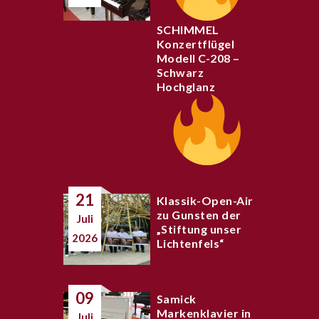
SCHIMMEL
Konzertflügel
Modell C-208 –
Schwarz
Hochglanz
21
Klassik-Open-Air
zu Gunsten der
Juli
„Stiftung unser
2026
Lichtenfels“
09
Samick
Markenklavier in
Juli