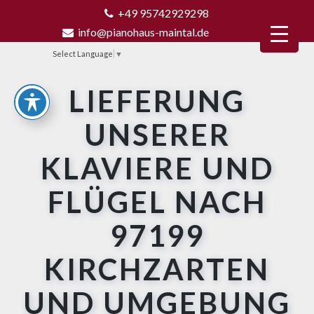
+49 95742929298
info@pianohaus-maintal.de
Select Language
▼
LIEFERUNG
UNSERER
KLAVIERE UND
FLÜGEL NACH
97199
KIRCHZARTEN
UND UMGEBUNG