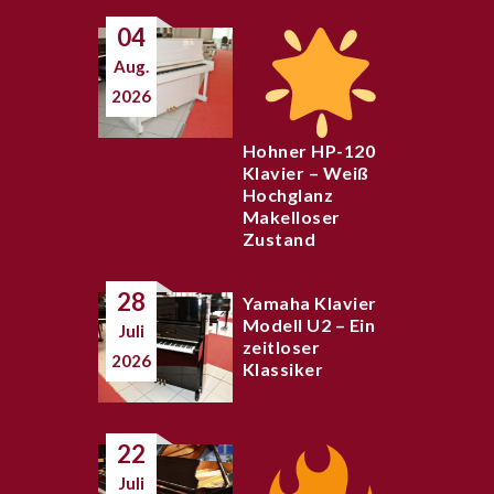
04
Aug.
2026
Hohner HP-120
Klavier – Weiß
Hochglanz
Makelloser
Zustand
28
Yamaha Klavier
Modell U2 – Ein
Juli
zeitloser
2026
Klassiker
22
Juli