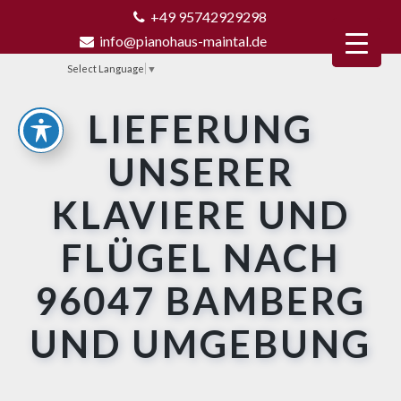
+49 95742929298
info@pianohaus-maintal.de
Select Language
▼
LIEFERUNG
UNSERER
KLAVIERE UND
FLÜGEL NACH
96047 BAMBERG
UND UMGEBUNG