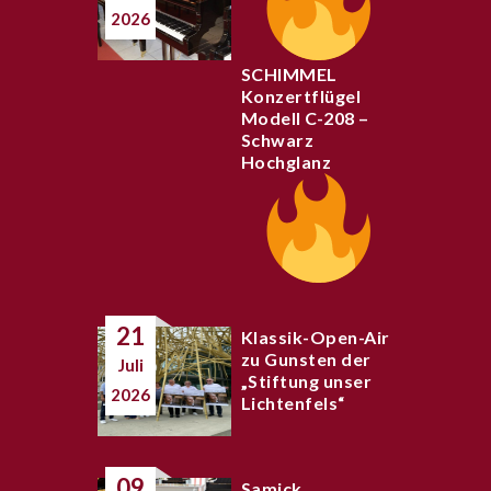
2026
SCHIMMEL
Konzertflügel
Modell C-208 –
Schwarz
Hochglanz
21
Klassik-Open-Air
zu Gunsten der
Juli
„Stiftung unser
2026
Lichtenfels“
09
Samick