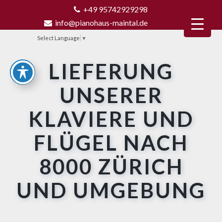
+49 95742929298
info@pianohaus-maintal.de
Select Language
▼
LIEFERUNG
UNSERER
KLAVIERE UND
FLÜGEL NACH
8000 ZÜRICH
UND UMGEBUNG