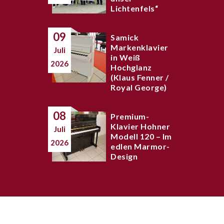
Lichtenfels“
09
Samick
Markenklavier
Juli
in Weiß
2026
Hochglanz
(Klaus Fenner /
Royal George)
08
Premium-
Klavier Hohner
Juli
Modell 120 – Im
2026
edlen Marmor-
Design