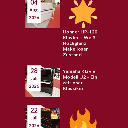
04
Aug.
2026
Hohner HP-120
Klavier – Weiß
Hochglanz
Makelloser
Zustand
28
Yamaha Klavier
Modell U2 – Ein
Juli
zeitloser
2026
Klassiker
22
Juli
2026