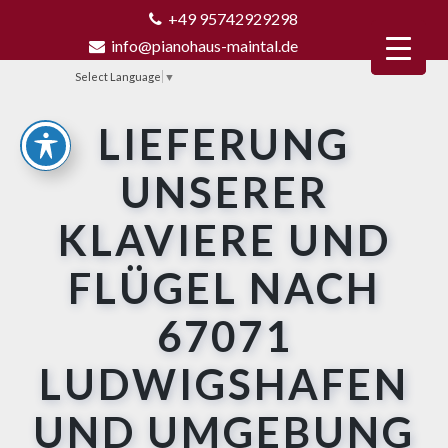
+49 95742929298
info@pianohaus-maintal.de
Select Language
▼
LIEFERUNG
UNSERER
KLAVIERE UND
FLÜGEL NACH
67071
LUDWIGSHAFEN
UND UMGEBUNG