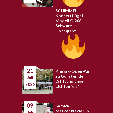
SCHIMMEL
Konzertflügel
Modell C-208 –
Schwarz
Hochglanz
21
Klassik-Open-Air
zu Gunsten der
Juli
„Stiftung unser
2026
Lichtenfels“
09
Samick
Markenklavier in
Juli