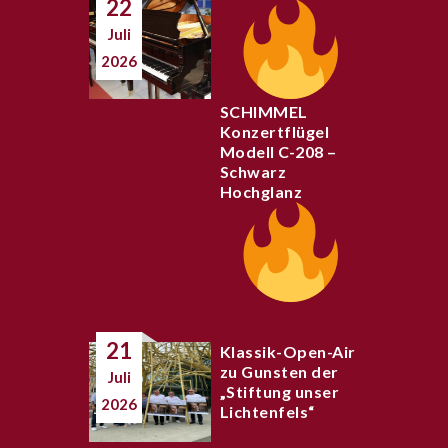
22
Juli
2026
SCHIMMEL
Konzertflügel
Modell C-208 –
Schwarz
Hochglanz
21
Klassik-Open-Air
zu Gunsten der
Juli
„Stiftung unser
2026
Lichtenfels“