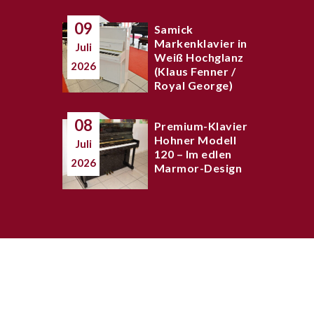
09
Samick
Markenklavier in
Juli
Weiß Hochglanz
2026
(Klaus Fenner /
Royal George)
08
Premium-Klavier
Hohner Modell
Juli
120 – Im edlen
2026
Marmor-Design