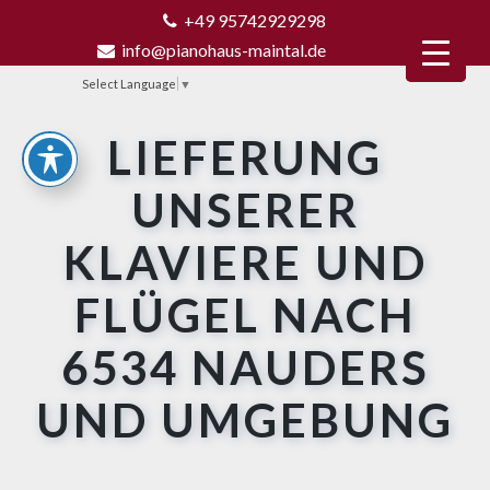
+49 95742929298
info@pianohaus-maintal.de
Select Language
▼
LIEFERUNG
UNSERER
KLAVIERE UND
FLÜGEL NACH
6534 NAUDERS
UND UMGEBUNG