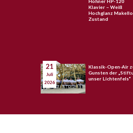
Hohner HP-120
Klavier – Weiß
Hochglanz Makello
Zustand
21
Klassik-Open-Air z
Gunsten der „Stift
Juli
unser Lichtenfels“
2026