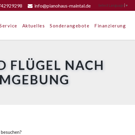
742929298
info@pianohaus-maintal.de
Select Language
▼
Service
Aktuelles
Sonderangebote
Finanzierung
D FLÜGEL NACH
UMGEBUNG
u besuchen?