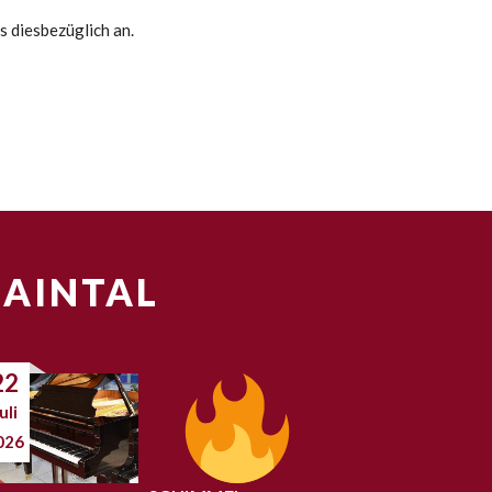
s diesbezüglich an.
MAINTAL
22
uli
026