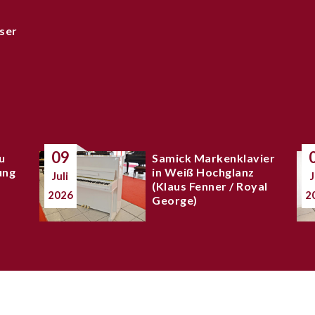
ser
09
u
Samick Markenklavier
ung
in Weiß Hochglanz
Juli
J
(Klaus Fenner / Royal
2026
2
George)