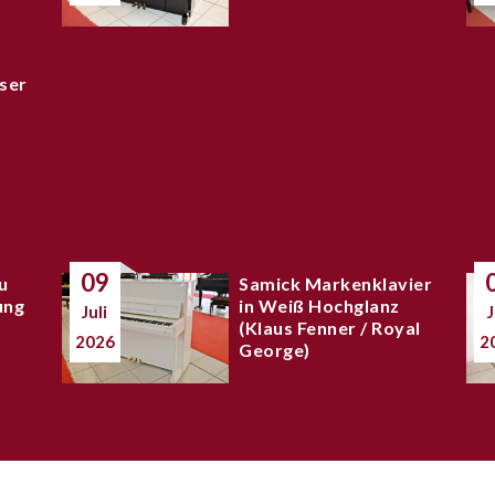
ser
09
u
Samick Markenklavier
ung
in Weiß Hochglanz
Juli
J
(Klaus Fenner / Royal
2026
2
George)