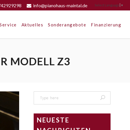
742929298
info@pianohaus-maintal.de
Select Language
▼
Service
Aktuelles
Sonderangebote
Finanzierung
R MODELL Z3
Search
for:
NEUESTE