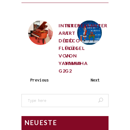
INTERESSANTER
INTERESSANTER
ART
ART
DÉCO
DÉCO
FLÜGEL
FLÜGEL
VON
VON
YAMAHA
YAMAHA
G2
G2
Previous
Next
Search
for:
NEUESTE