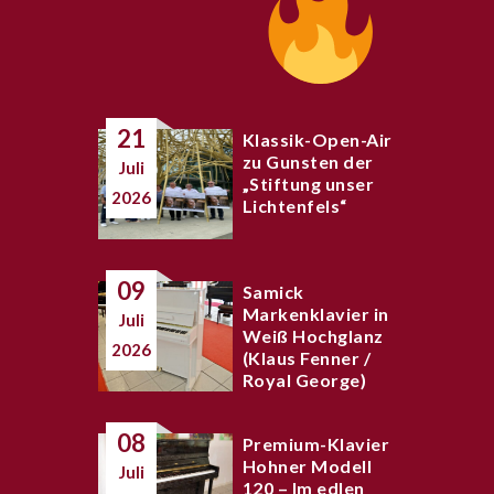
21
Klassik-Open-Air
zu Gunsten der
Juli
„Stiftung unser
2026
Lichtenfels“
09
Samick
Markenklavier in
Juli
Weiß Hochglanz
2026
(Klaus Fenner /
Royal George)
08
Premium-Klavier
Hohner Modell
Juli
120 – Im edlen