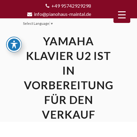
+49 95742929298
info@pianohaus-maintal.de
Select Language
▼
YAMAHA
KLAVIER U2 IST
IN
VORBEREITUNG
FÜR DEN
VERKAUF