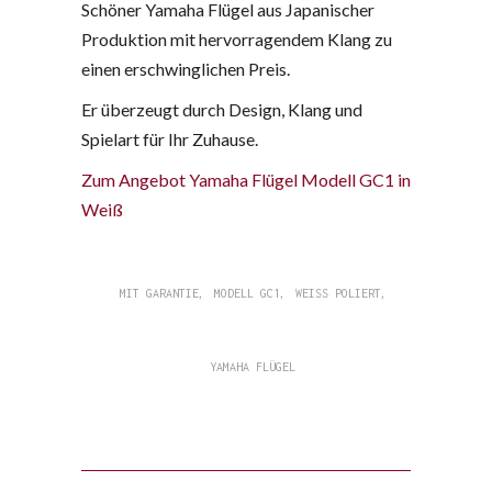
Schöner Yamaha Flügel aus Japanischer
Produktion mit hervorragendem Klang zu
einen erschwinglichen Preis.
Er überzeugt durch Design, Klang und
Spielart für Ihr Zuhause.
Zum Angebot Yamaha Flügel Modell GC1 in
Weiß
,
,
,
MIT GARANTIE
MODELL GC1
WEISS POLIERT
YAMAHA FLÜGEL