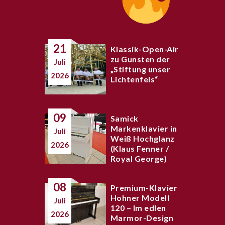
21
Klassik-Open-Air
zu Gunsten der
Juli
„Stiftung unser
2026
Lichtenfels“
09
Samick
Markenklavier in
Juli
Weiß Hochglanz
2026
(Klaus Fenner /
Royal George)
08
Premium-Klavier
Hohner Modell
Juli
120 – Im edlen
2026
Marmor-Design