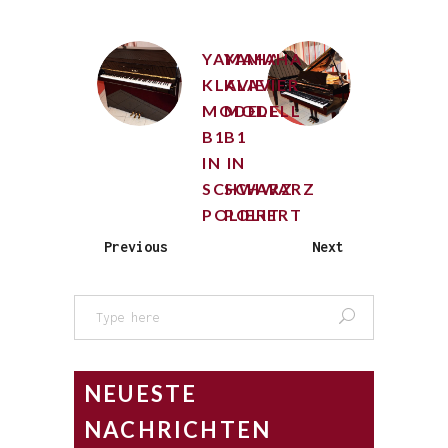
YAMAHA
YAMAHA
KLAVIER
KLAVIER
MODELL
MODELL
B1
B1
IN
IN
SCHWARZ
SCHWARZ
POLIERT
POLIERT
Previous
Next
Search
for:
NEUESTE
NACHRICHTEN