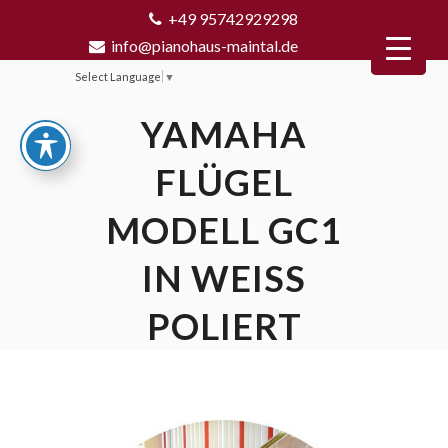
+49 95742929298
info@pianohaus-maintal.de
Select Language
▼
YAMAHA
FLÜGEL
MODELL GC1
IN WEISS P
OLIERT