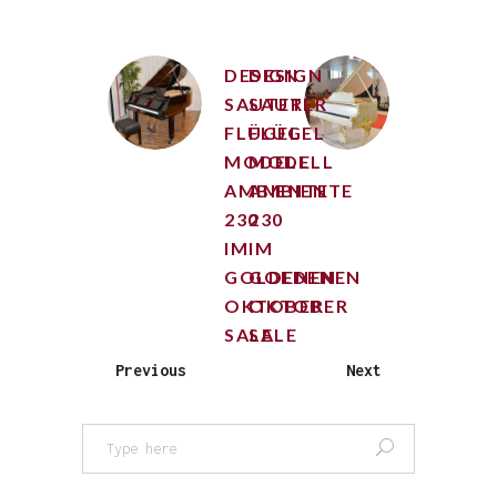
DESIGN
DESIGN
SAUTER
SAUTER
FLÜGEL
FLÜGEL
MODELL
MODELL
AMBIENTE
AMBIENTE
230
230
IM
IM
GOLDENEN
GOLDENEN
OKTOBER
OKTOBER
SALE
SALE
Previous
Next
Search
for: