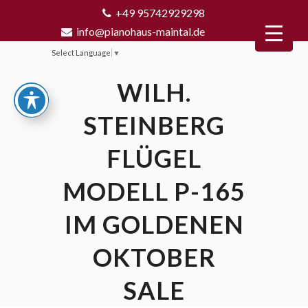
+49 95742929298
info@pianohaus-maintal.de
Select Language
▼
WILH.
STEINBERG
FLÜGEL
MODELL P-165
IM GOLDENEN
OKTOBER
SALE