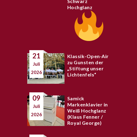
Schwarz
Hochglanz
21
Klassik-Open-Air
zu Gunsten der
Juli
„Stiftung unser
2026
Lichtenfels“
09
Samick
Markenklavier in
Juli
Weiß Hochglanz
2026
(Klaus Fenner /
Royal George)