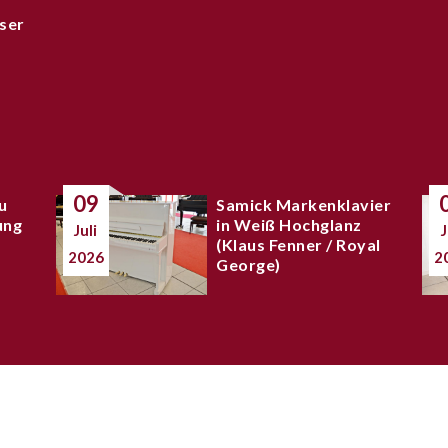
ser
09
u
Samick Markenklavier
ung
in Weiß Hochglanz
Juli
J
(Klaus Fenner / Royal
2026
2
George)