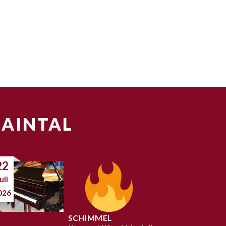
MAINTAL
22
uli
026
SCHIMMEL