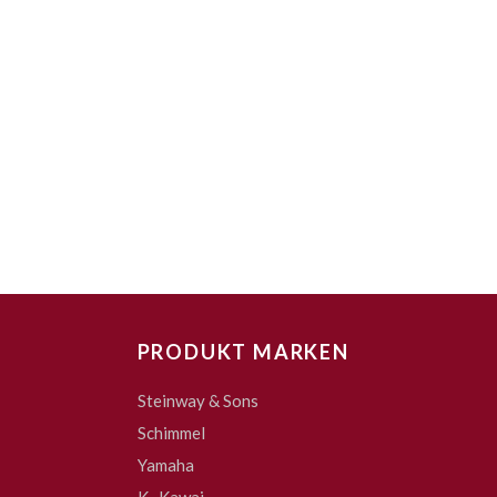
PRODUKT MARKEN
Steinway & Sons
Schimmel
Yamaha
K . Kawai