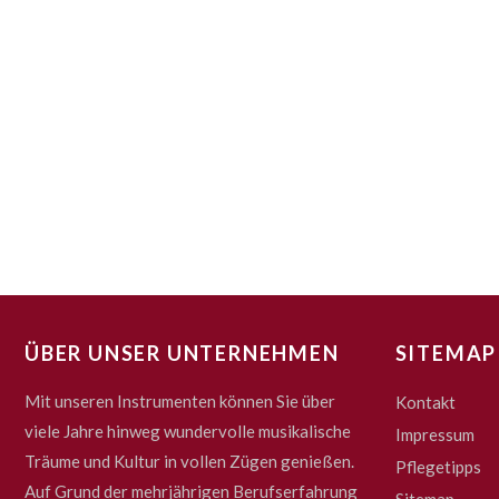
ÜBER UNSER UNTERNEHMEN
SITEMAP
Mit unseren Instrumenten können Sie über
Kontakt
viele Jahre hinweg wundervolle musikalische
Impressum
Träume und Kultur in vollen Zügen genießen.
Pflegetipps
Auf Grund der mehrjährigen Berufserfahrung
Sitemap