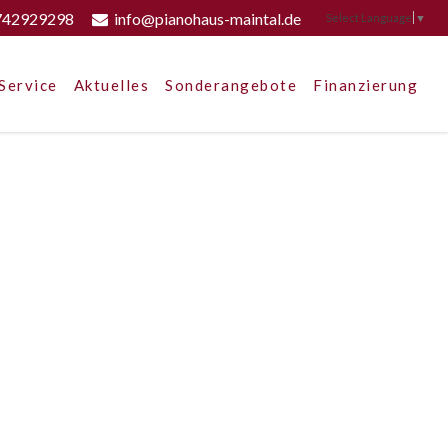
742929298
info@pianohaus-maintal.de
Select Language
▼
Service
Aktuelles
Sonderangebote
Finanzierung