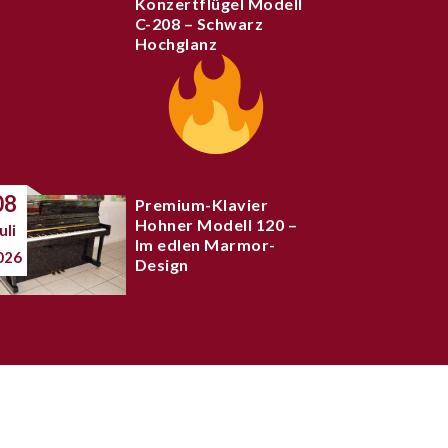
Konzertflügel Modell
C-208 – Schwarz
Hochglanz
08
Premium-Klavier
Hohner Modell 120 –
uli
Im edlen Marmor-
026
Design