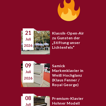
21
Klassik-Open-Air
zu Gunsten der
Juli
„Stiftung unser
2026
Lichtenfels“
09
Samick
Markenklavier in
Juli
Weiß Hochglanz
2026
(Klaus Fenner /
Royal George)
08
Premium-Klavier
Hohner Modell
Juli