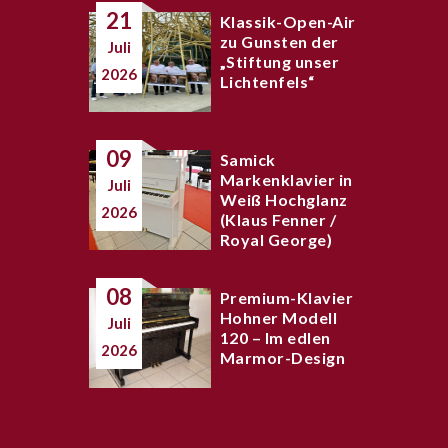
21
Klassik-Open-Air
zu Gunsten der
Juli
„Stiftung unser
2026
Lichtenfels“
09
Samick
Markenklavier in
Juli
Weiß Hochglanz
2026
(Klaus Fenner /
Royal George)
08
Premium-Klavier
Hohner Modell
Juli
120 – Im edlen
2026
Marmor-Design