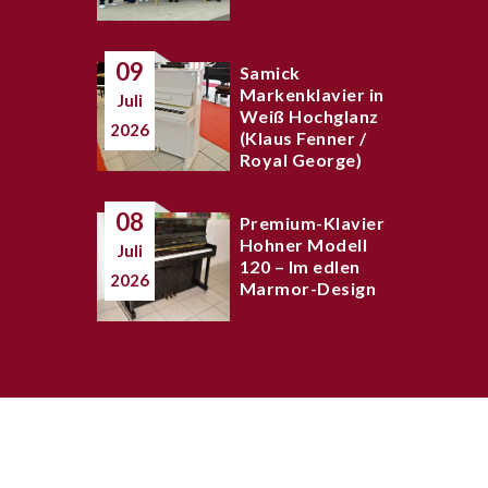
09
Samick
Markenklavier in
Juli
Weiß Hochglanz
2026
(Klaus Fenner /
Royal George)
08
Premium-Klavier
Hohner Modell
Juli
120 – Im edlen
2026
Marmor-Design