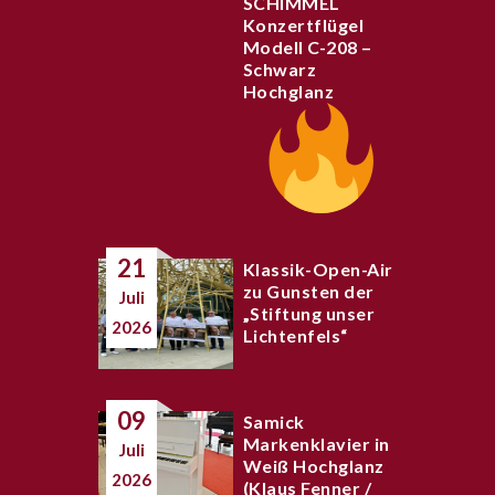
SCHIMMEL
Konzertflügel
Modell C-208 –
Schwarz
Hochglanz
21
Klassik-Open-Air
zu Gunsten der
Juli
„Stiftung unser
2026
Lichtenfels“
09
Samick
Markenklavier in
Juli
Weiß Hochglanz
2026
(Klaus Fenner /