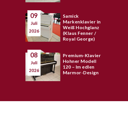
09
Samick
Markenklavier in
Juli
Weiß Hochglanz
2026
(Klaus Fenner /
Royal George)
08
Premium-Klavier
Hohner Modell
Juli
120 – Im edlen
2026
Marmor-Design