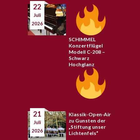
22
Juli
2026
SCHIMMEL
Konzertflügel
Modell C-208 –
Schwarz
Hochglanz
21
Klassik-Open-Air
zu Gunsten der
Juli
„Stiftung unser
2026
Lichtenfels“