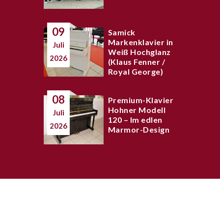
09
Samick
Markenklavier in
Juli
Weiß Hochglanz
2026
(Klaus Fenner /
Royal George)
08
Premium-Klavier
Hohner Modell
Juli
120 – Im edlen
2026
Marmor-Design