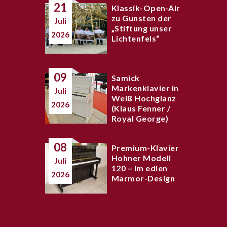
21
Klassik-Open-Air
zu Gunsten der
Juli
„Stiftung unser
2026
Lichtenfels“
09
Samick
Markenklavier in
Juli
Weiß Hochglanz
2026
(Klaus Fenner /
Royal George)
08
Premium-Klavier
Hohner Modell
Juli
120 – Im edlen
2026
Marmor-Design