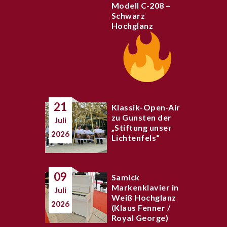
Modell C-208 –
Schwarz
Hochglanz
21
Klassik-Open-Air
zu Gunsten der
Juli
„Stiftung unser
2026
Lichtenfels“
09
Samick
Markenklavier in
Juli
Weiß Hochglanz
2026
(Klaus Fenner /
Royal George)