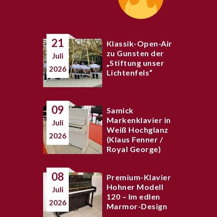
21
Klassik-Open-Air
zu Gunsten der
Juli
„Stiftung unser
2026
Lichtenfels“
09
Samick
Markenklavier in
Juli
Weiß Hochglanz
2026
(Klaus Fenner /
Royal George)
08
Premium-Klavier
Hohner Modell
Juli
120 – Im edlen
2026
Marmor-Design