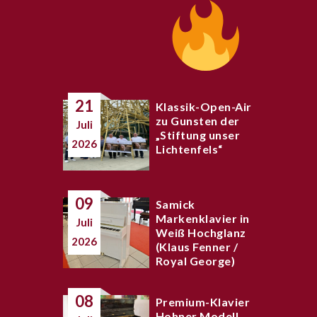
21
Klassik-Open-Air
zu Gunsten der
Juli
„Stiftung unser
2026
Lichtenfels“
09
Samick
Markenklavier in
Juli
Weiß Hochglanz
2026
(Klaus Fenner /
Royal George)
08
Premium-Klavier
Hohner Modell