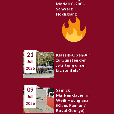
Modell C-208 –
Schwarz
Hochglanz
21
Klassik-Open-Air
zu Gunsten der
Juli
„Stiftung unser
2026
Lichtenfels“
09
Samick
Markenklavier in
Juli
Weiß Hochglanz
2026
(Klaus Fenner /
Royal George)