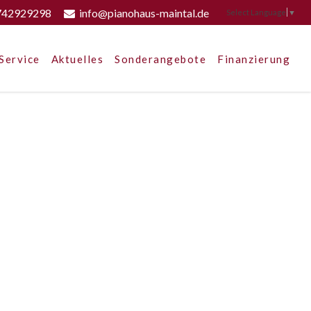
742929298
info@pianohaus-maintal.de
Select Language
▼
Service
Aktuelles
Sonderangebote
Finanzierung