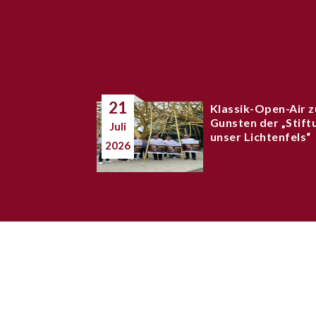
21
Klassik-Open-Air z
Gunsten der „Stift
Juli
unser Lichtenfels“
2026