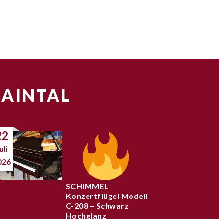
MAINTAL
22
uli
026
SCHIMMEL
Konzertflügel Modell
C-208 – Schwarz
Hochglanz