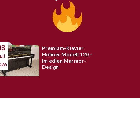
08
Premium-Klavier
Hohner Modell 120 –
uli
Im edlen Marmor-
026
Design