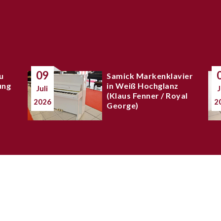
09
u
Samick Markenklavier
ung
in Weiß Hochglanz
Juli
J
(Klaus Fenner / Royal
2026
2
George)