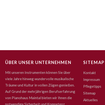
ÜBER UNSER UNTERNEHMEN
SITEMAP
Mit unseren Instrumenten können Sie über
Kontakt
viele Jahre hinweg wundervolle musikalische
Impressum
Träume und Kultur in vollen Zügen genießen.
Pflegetipps
Auf Grund der mehrjährigen Berufserfahrung
Sitemap
von Pianohaus Maintal bieten wir Ihnen die
Aktuelles
notwendige Sicherheit und Kompetenz.