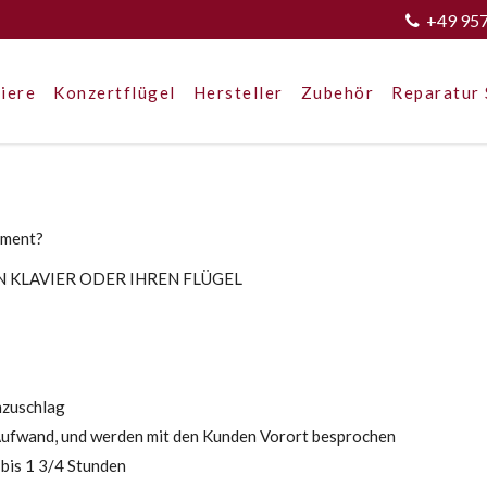
+49 95
iere
Konzertflügel
Hersteller
Zubehör
Reparatur 
rument?
N KLAVIER ODER IHREN FLÜGEL
nzuschlag
 Aufwand, und werden mit den Kunden Vorort besprochen
 bis 1 3/4 Stunden