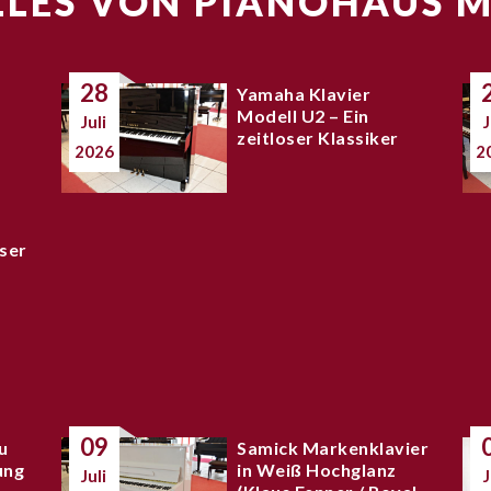
LES VON PIANOHAUS 
28
Yamaha Klavier
Modell U2 – Ein
Juli
J
zeitloser Klassiker
2026
2
ser
09
u
Samick Markenklavier
ung
in Weiß Hochglanz
Juli
J