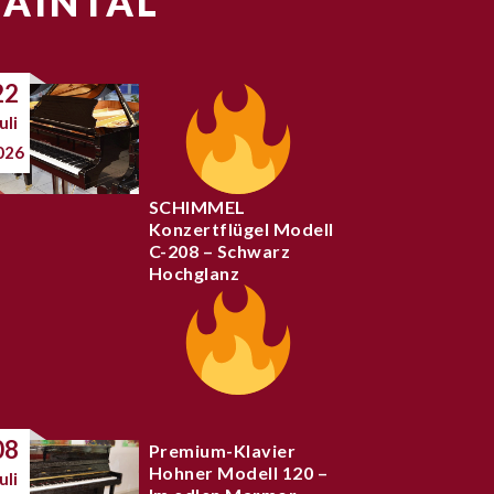
MAINTAL
22
uli
026
SCHIMMEL
Konzertflügel Modell
C-208 – Schwarz
Hochglanz
08
Premium-Klavier
Hohner Modell 120 –
uli