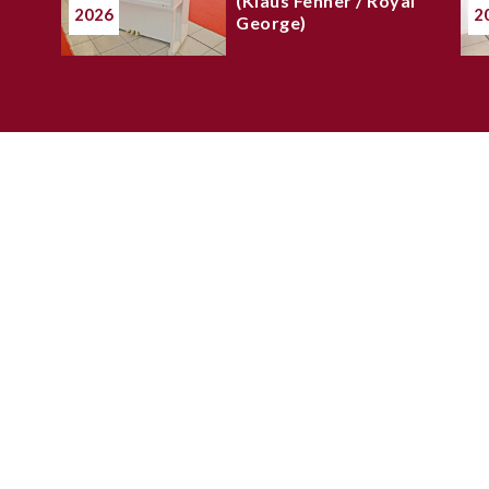
(Klaus Fenner / Royal
2026
2
George)