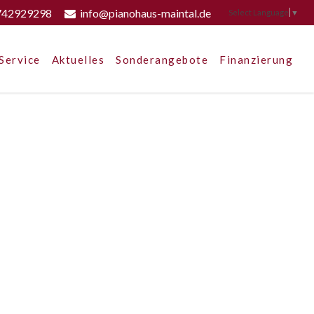
742929298
info@pianohaus-maintal.de
Select Language
▼
Service
Aktuelles
Sonderangebote
Finanzierung