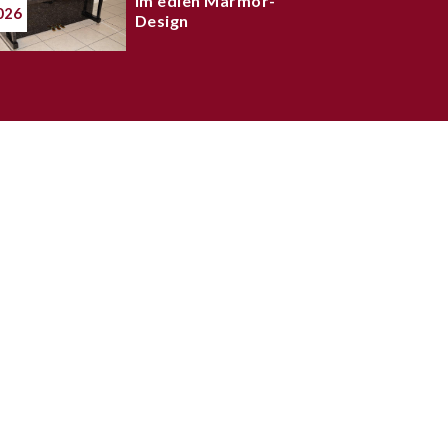
Im edlen Marmor-
026
Design