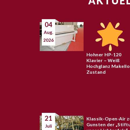
AKTUEL
04
Aug.
2026
Hohner HP-120
Klavier – Weiß
Hochglanz Makello
Zustand
21
Klassik-Open-Air z
Gunsten der „Stift
Juli