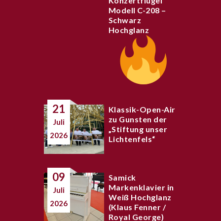
Konzertflügel
Modell C-208 –
Schwarz
Hochglanz
21
Klassik-Open-Air
zu Gunsten der
Juli
„Stiftung unser
2026
Lichtenfels“
09
Samick
Markenklavier in
Juli
Weiß Hochglanz
2026
(Klaus Fenner /
Royal George)