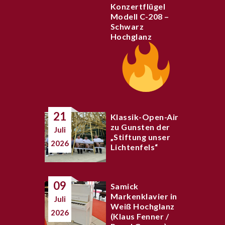
Konzertflügel
Modell C-208 –
Schwarz
Hochglanz
21
Klassik-Open-Air
zu Gunsten der
Juli
„Stiftung unser
2026
Lichtenfels“
09
Samick
Markenklavier in
Juli
Weiß Hochglanz
2026
(Klaus Fenner /