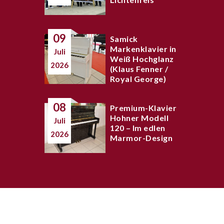
09
Samick
Markenklavier in
Juli
Weiß Hochglanz
2026
(Klaus Fenner /
Royal George)
08
Premium-Klavier
Hohner Modell
Juli
120 – Im edlen
2026
Marmor-Design