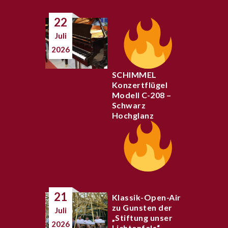
22
Juli
2026
SCHIMMEL
Konzertflügel
Modell C-208 –
Schwarz
Hochglanz
21
Klassik-Open-Air
zu Gunsten der
Juli
„Stiftung unser
2026
Lichtenfels“