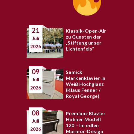
21
Klassik-Open-Air
zu Gunsten der
Juli
„Stiftung unser
2026
Lichtenfels“
09
Samick
Markenklavier in
Juli
Weiß Hochglanz
2026
(Klaus Fenner /
Royal George)
08
Premium-Klavier
Hohner Modell
Juli
120 – Im edlen
2026
Marmor-Design