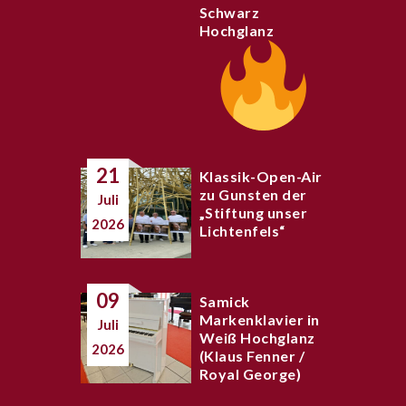
Schwarz
Hochglanz
21
Klassik-Open-Air
zu Gunsten der
Juli
„Stiftung unser
2026
Lichtenfels“
09
Samick
Markenklavier in
Juli
Weiß Hochglanz
2026
(Klaus Fenner /
Royal George)