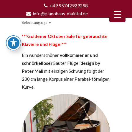
+49 95742929298
info@pianohaus-maintal.de
Select Language
▼
***Goldener Oktober Sale für gebrauchte
Klaviere und Flügel***
Ein wunderschöner
vollkommener und
schnörkelloser
Sauter Flügel
design by
Peter Mali
mit einzigen Schwung folgt der
230 cm lange Korpus einer Parabel-förmigen
Kurve.