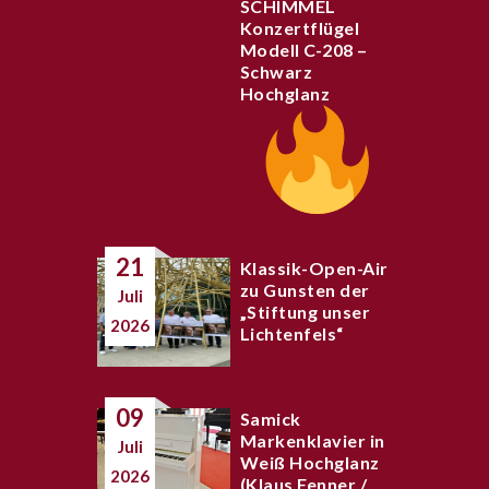
SCHIMMEL
Konzertflügel
Modell C-208 –
Schwarz
Hochglanz
21
Klassik-Open-Air
zu Gunsten der
Juli
„Stiftung unser
2026
Lichtenfels“
09
Samick
Markenklavier in
Juli
Weiß Hochglanz
2026
(Klaus Fenner /