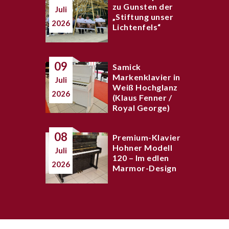
zu Gunsten der
Juli
„Stiftung unser
2026
Lichtenfels“
09
Samick
Markenklavier in
Juli
Weiß Hochglanz
2026
(Klaus Fenner /
Royal George)
08
Premium-Klavier
Hohner Modell
Juli
120 – Im edlen
2026
Marmor-Design