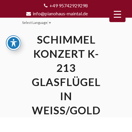
+49 95742929298
info@pianohaus-maintal.de
Select Language
▼
SCHIMMEL
KONZERT K-
213
GLASFLÜGEL
IN
WEISS/GOLD