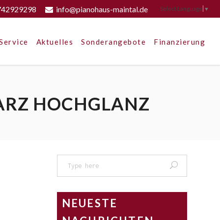
742929298
info@pianohaus-maintal.de
Select Language
▼
Service
Aktuelles
Sonderangebote
Finanzierung
WARZ HOCHGLANZ
Search
for:
NEUESTE