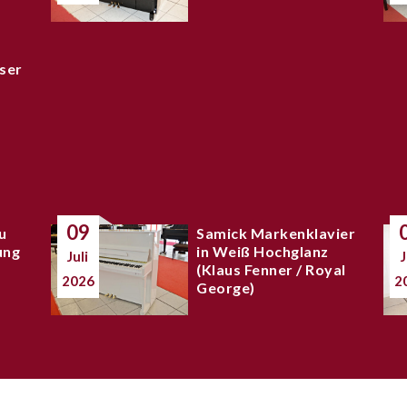
ser
09
u
Samick Markenklavier
ung
in Weiß Hochglanz
Juli
J
(Klaus Fenner / Royal
2026
2
George)