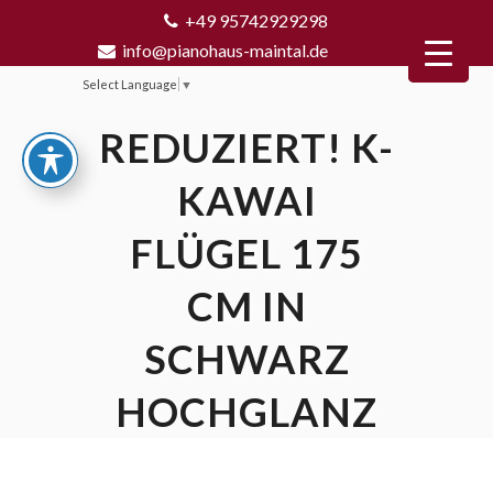
+49 95742929298
info@pianohaus-maintal.de
Select Language
▼
REDUZIERT! K-
KAWAI
FLÜGEL 175
CM IN
SCHWARZ
HOCHGLANZ