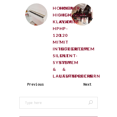
HOHNER
HOHNER
HIGHLIGHT-
HIGHLIGHT-
KLAVIER
KLAVIER
HP-
HP-
120
120
MIT
MIT
INTEGRIERTEM
INTEGRIERTEM
SILENT-
SILENT-
SYSTEM
SYSTEM
&
&
LAUTSPRECHERN
LAUTSPRECHERN
Previous
Next
Search
for: