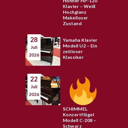
Hohner HP-120
Klavier – Weiß
Hochglanz
Makelloser
Zustand
28
Yamaha Klavier
Modell U2 – Ein
Juli
zeitloser
2026
Klassiker
22
Juli
2026
SCHIMMEL
Konzertflügel
Modell C-208 –
Schwarz