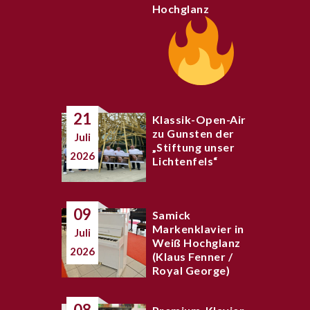
Hochglanz
21
Klassik-Open-Air
zu Gunsten der
Juli
„Stiftung unser
2026
Lichtenfels“
09
Samick
Markenklavier in
Juli
Weiß Hochglanz
2026
(Klaus Fenner /
Royal George)
08