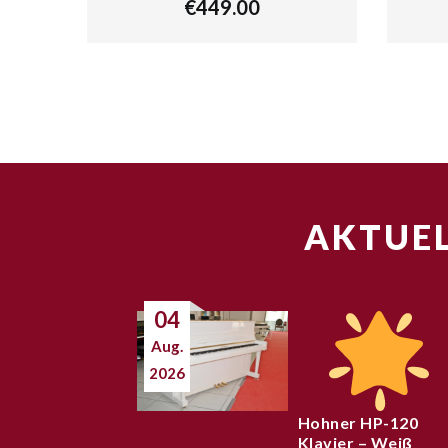
€
449.00
AKTUEL
04
Aug.
2026
Hohner HP-120
Klavier – Weiß