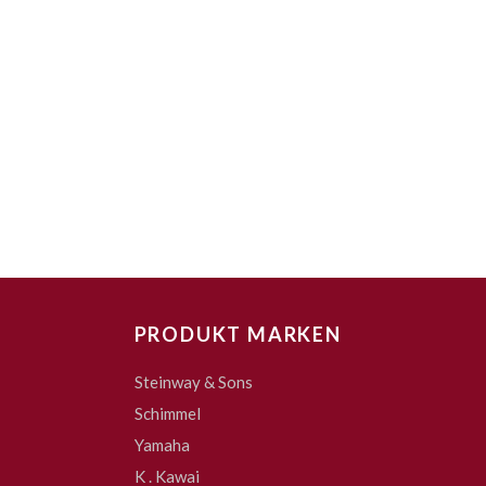
PRODUKT MARKEN
Steinway & Sons
Schimmel
Yamaha
K . Kawai