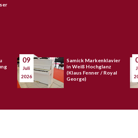
ser
09
u
Samick Markenklavier
ung
in Weiß Hochglanz
Juli
J
(Klaus Fenner / Royal
2026
2
George)