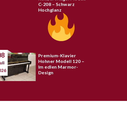
C-208 – Schwarz
Hochglanz
08
Premium-Klavier
Hohner Modell 120 –
uli
Im edlen Marmor-
026
Design