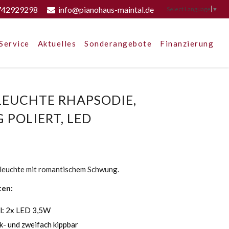
742929298
info@pianohaus-maintal.de
Select Language
▼
Service
Aktuelles
Sonderangebote
Finanzierung
LEUCHTE RHAPSODIE,
 POLIERT, LED
leuchte mit romantischem Schwung.
ten:
l: 2x LED 3,5W
- und zweifach kippbar