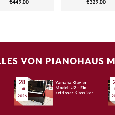
€
449.00
€
329.00
LES VON PIANOHAUS 
28
Yamaha Klavier
Modell U2 – Ein
Juli
J
zeitloser Klassiker
2026
2