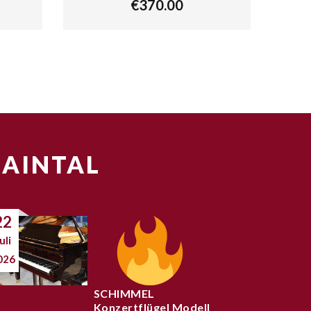
€
370.00
MAINTAL
22
uli
026
SCHIMMEL
Konzertflügel Modell