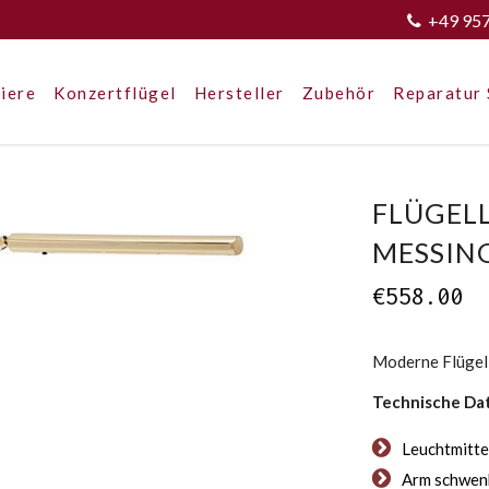
+49 95
iere
Konzertflügel
Hersteller
Zubehör
Reparatur 
FLÜGEL
MESSING
€
558.00
Moderne Flügel
Technische Da
Leuchtmitte
Arm schwenk