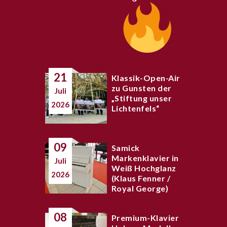
21
Klassik-Open-Air
zu Gunsten der
Juli
„Stiftung unser
2026
Lichtenfels“
09
Samick
Markenklavier in
Juli
Weiß Hochglanz
2026
(Klaus Fenner /
Royal George)
08
Premium-Klavier