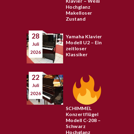
Klavier – Weiß
Hochglanz
Makelloser
Zustand
28
Yamaha Klavier
Modell U2 – Ein
Juli
zeitloser
2026
Klassiker
22
Juli
2026
SCHIMMEL
Konzertflügel
Modell C-208 –
Schwarz
Hochglanz