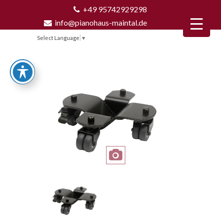
+49 95742929298
info@pianohaus-maintal.de
Select Language
▼