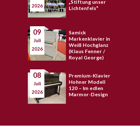
„Stiftung unser
2026
Lichtenfels“
09
Samick
Markenklavier in
Juli
Weiß Hochglanz
2026
(Klaus Fenner /
Royal George)
08
Premium-Klavier
Hohner Modell
Juli
120 – Im edlen
2026
Marmor-Design