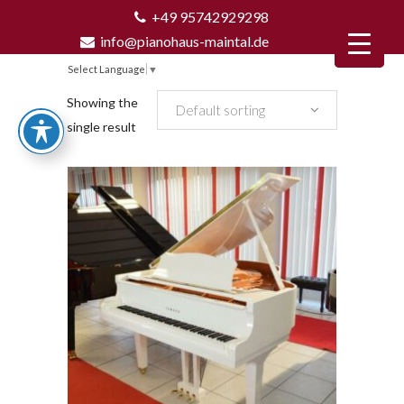
+49 95742929298
info@pianohaus-maintal.de
Select Language
▼
Showing the
Default sorting
single result