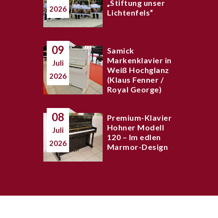
„Stiftung unser
2026
Lichtenfels“
09
Samick
Markenklavier in
Juli
Weiß Hochglanz
2026
(Klaus Fenner /
Royal George)
08
Premium-Klavier
Hohner Modell
Juli
120 – Im edlen
2026
Marmor-Design