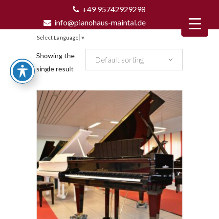
+49 95742929298
info@pianohaus-maintal.de
Select Language
▼
Showing the
Default sorting
single result