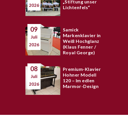
„Stiftung unser
2026
Lichtenfels“
09
Samick
Markenklavier in
Juli
Weiß Hochglanz
2026
(Klaus Fenner /
Royal George)
08
Premium-Klavier
Hohner Modell
Juli
120 – Im edlen
2026
Marmor-Design