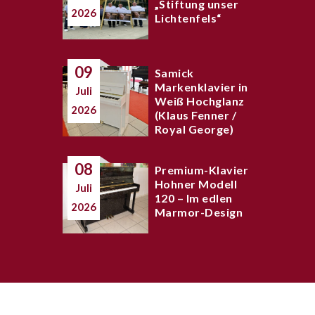
„Stiftung unser
2026
Lichtenfels“
09
Samick
Markenklavier in
Juli
Weiß Hochglanz
2026
(Klaus Fenner /
Royal George)
08
Premium-Klavier
Hohner Modell
Juli
120 – Im edlen
2026
Marmor-Design