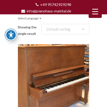
+49 95742929298
info@pianohaus-maintal.de
Select Language
▼
Showing the
Default sorting
single result